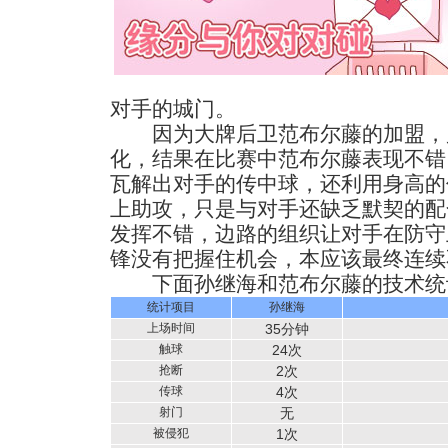
对手的城门。
因为大牌后卫范布尔藤的加盟，
化，结果在比赛中范布尔藤表现不错
瓦解出对手的传中球，还利用身高的
上助攻，只是与对手还缺乏默契的配
发挥不错，边路的组织让对手在防守
锋没有把握住机会，本应该最终连续
下面孙继海和范布尔藤的技术统
统计项目
孙继海
上场时间
35分钟
触球
24次
抢断
2次
传球
4次
射门
无
被侵犯
1次