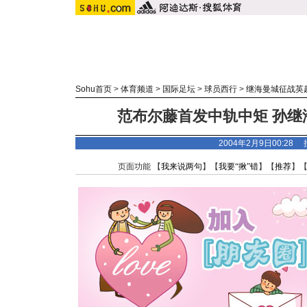
Sohu首页
>
体育频道
>
国际足坛
>
球员西行
>
继海曼城征战英
范布尔藤首发中轨中矩 孙继
2004年2月9日00:28
页面功能 【
我来说两句
】【
我要“揪”错
】【
推荐
】