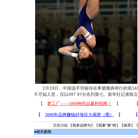
2月19日，中国选手劳丽诗在希腊雅典举行的第14
不尽如人意，仅以497.97分名列第七。新华社记者陈
页面功能 【
我来说两句
】【
我要“揪”错
】【
推荐
】
■
相关新闻