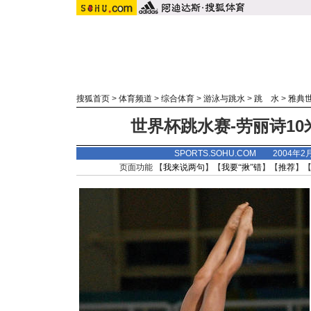
搜狐首页
>
体育频道
>
综合体育
>
游泳与跳水
>
跳 水
>
雅典
世界杯跳水赛-劳丽诗10
SPORTS.SOHU.COM 2004年2
页面功能 【
我来说两句
】【
我要“揪”错
】【
推荐
】