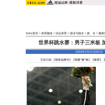
Sohu首页
>
体育频道
>
综合体育
>
游泳与跳水
>
跳 水
>
雅典
世界杯跳水赛：男子三米板 加
2004年2月21日09:2
页面功能 【
我来说两句
】【
我要“揪”错
】【
推荐
】