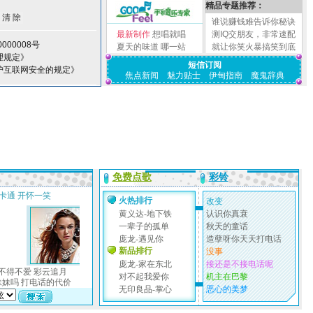
精品专题推荐：
谁说赚钱难告诉你秘诀
最新制作
想唱就唱
测IQ交朋友，非常速配
000008号
夏天的味道
哪一站
就让你笑火暴搞笑到底
理规定》
短信订阅
护互联网安全的规定》
焦点新闻
魅力贴士
伊甸指南
魔鬼辞典