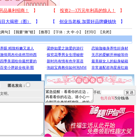
说两句
】【
我要“揪”错
】【
推荐
】【字体：
大
中
小
】【
打印
】 【
关闭
】
匿名发出：
手机
文明。
包月自写
5分钱/条