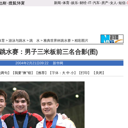
新闻
-
体育
-
娱乐
-
财经
-
IT
-
汽车
-
房产
-
女人
-
短信
-
体育
>
游泳与跳水
>
跳 水
>
雅典世界杯跳水赛
>
精彩图片
跳水赛：男子三米板前三名合影(图)
2004年2月21日09:22 新华网
说两句
】【
我要“揪”错
】【
推荐
】【字体：
大
中
小
】【
打印
】 【
关闭
】