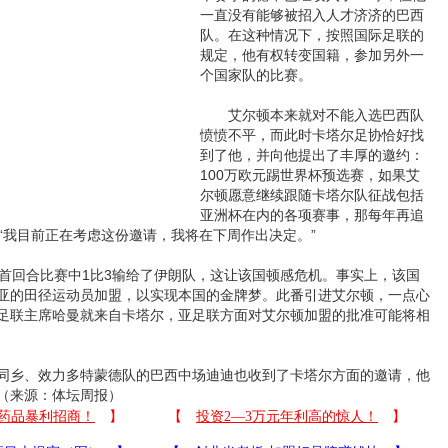
一直没有能够被招入人才济济的巴西
队。在这种情况下，按照国际足联的
规定，他有权转变国籍，参加另外一
个国家队的比赛。
艾尔顿本来就对不能入选巴西队
愤愤不平，而此时卡塔尔足协恰好找
到了他，并向他提出了丰厚的邀约：
100万欧元踢世界杯预选赛，如果艾
尔顿愿意继续跟随卡塔尔队征战包括
亚洲杯在内的各项赛事，那每年再追
“我目前正在考虑这份邀请，我将在下周作出决定。”
回合比赛中1比3输给了伊朗队，这让该国顿感危机。事实上，该国
亚的田径运动员加盟，以实现本国的金牌梦。此番引进艾尔顿，一点心
足联主席哈曼就来自卡塔尔，亚足联方面对艾尔顿加盟的批准可能将相
乡、效力多特蒙德队的巴西中场迪迪也收到了卡塔尔方面的邀请，他
（来源：体坛周报）