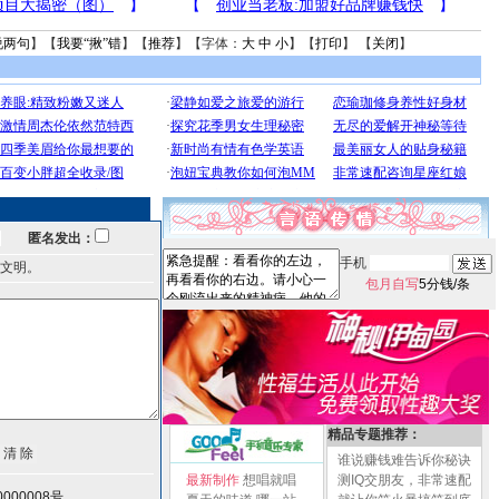
说两句
】【
我要“揪”错
】【
推荐
】【字体：
大
中
小
】【
打印
】 【
关闭
】
匿名发出：
手机
文明。
包月自写
5分钱/条
精品专题推荐：
谁说赚钱难告诉你秘诀
最新制作
想唱就唱
测IQ交朋友，非常速配
000008号