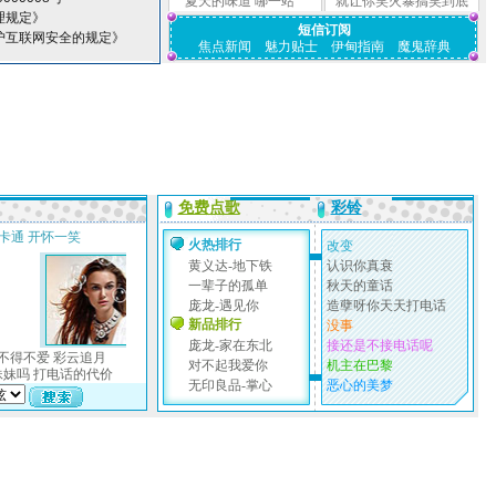
夏天的味道
哪一站
就让你笑火暴搞笑到底
理规定》
短信订阅
护互联网安全的规定》
焦点新闻
魅力贴士
伊甸指南
魔鬼辞典