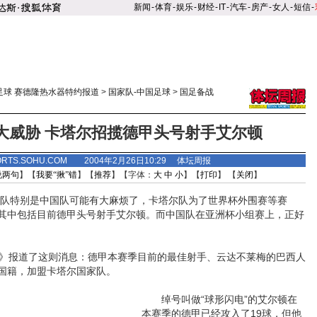
新闻
-
体育
-
娱乐
-
财经
-
IT
-
汽车
-
房产
-
女人
-
短信
-
足球 赛德隆热水器特约报道
>
国家队-中国足球
>
国足备战
大威胁 卡塔尔招揽德甲头号射手艾尔顿
ORTS.SOHU.COM 2004年2月26日10:29 体坛周报
说两句
】【
我要“揪”错
】【
推荐
】【字体：
大
中
小
】【
打印
】 【
关闭
】
队特别是中国队可能有大麻烦了，卡塔尔队为了世界杯外围赛等赛
其中包括目前德甲头号射手艾尔顿。而中国队在亚洲杯小组赛上，正好
》报道了这则消息：德甲本赛季目前的最佳射手、云达不莱梅的巴西人
国籍，加盟卡塔尔国家队。
绰号叫做“球形闪电”的艾尔顿在
本赛季的德甲已经攻入了19球，但他