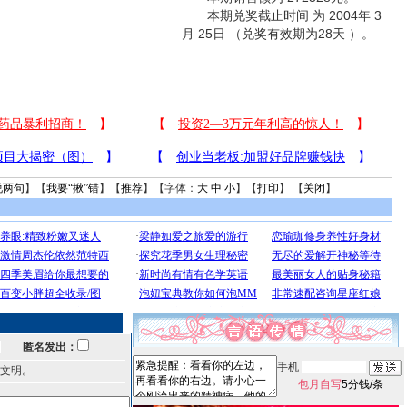
本期兑奖截止时间 为 2004年 3
月 25日 （兑奖有效期为28天 ）。
说两句
】【
我要“揪”错
】【
推荐
】【字体：
大
中
小
】【
打印
】 【
关闭
】
匿名发出：
手机
文明。
包月自写
5分钱/条