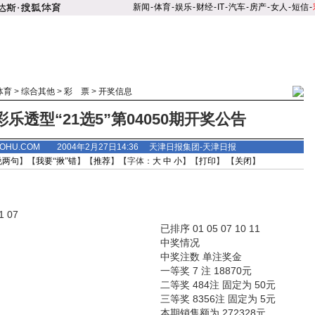
新闻
-
体育
-
娱乐
-
财经
-
IT
-
汽车
-
房产
-
女人
-
短信
-
体育
>
综合其他
>
彩 票
>
开奖信息
乐透型“21选5”第04050期开奖公告
.SOHU.COM 2004年2月27日14:36 天津日报集团-天津日报
说两句
】【
我要“揪”错
】【
推荐
】【字体：
大
中
小
】【
打印
】 【
关闭
】
 07
已排序 01 05 07 10 11
中奖情况
中奖注数 单注奖金
一等奖 7 注 18870元
二等奖 484注 固定为 50元
三等奖 8356注 固定为 5元
本期销售额为 272328元。