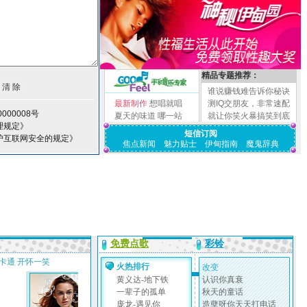
精品专题推荐：
谁说赚钱难告诉你秘诀
最新制作
想唱就唱
测IQ交朋友，非常速配
000008号
夏天的味道
哪一站
就让你笑火暴搞笑到底
理规定》
短信订阅
护互联网安全的规定》
焦点新闻
魅力贴士
伊甸指南
魔鬼辞典