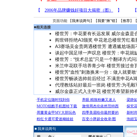
页面功能 【
我来说两句
】【
我要“揪”错
】【
推荐
】
■
相关连接
楼世芳：申花要有长远发展 威尔金森是
阎世铎拒绝A3颁奖 申花老总楼世芳红着
A3赛场吴金贵两遇楼世芳 遭遇尴尬场面
谈起中国足球一声叹息 楼世芳：申花就
楼世芳：“技术总监”只是一个翻译方式问
米兰申花联手培养青少年 楼世芳接过舍瓦
楼世芳“血性”刺激换来一分：做人就要敢
楼世芳畅谈选帅前后经过 不满意申花A3
代理教练站好最后一班岗 楼世芳:为毛毅
威尔金森正式入主申花 楼世芳希望新帅
■ 我来说两句