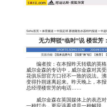
Sohu首页
>
体育频道
>
中国足球 赛德隆热水器特约报道
>
中超
无力辩驳“临时”说 楼世
SPORTS.SOHU.COM 2004年3月
页面功能 【
我来说两句
】【
我要“揪”错
】【
推荐
】
编者按：在本报昨天转载的英格
威尔金森的专访中，威尔金森对其受
花俱乐部官方口径不一致的说法。沸
变得扑朔迷离起来。昨天晚上，本报
总经理楼世芳的电话……
威尔金森在英国媒体上的表态对
一种打击，更应该看成是一种解脱。