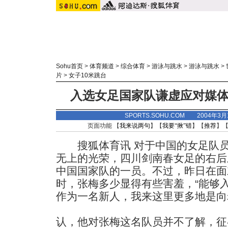
Sohu首页
>
体育频道
>
综合体育
>
游泳与跳水
>
游泳与跳水
>
片
>
女子10米跳台
入选女足国家队谦虚应对媒体
SPORTS.SOHU.COM 2004年3
页面功能 【
我来说两句
】【
我要“揪”错
】【
推荐
】
搜狐体育讯 对于中国的女足队员
无上的光荣，四川剑南春女足的右后
中国国家队的一员。不过，昨日在面
时，张梅多少显得有些害羞，“能够
作为一名新人，我来这里更多地是向
认，他对张梅这名队员并不了解，征