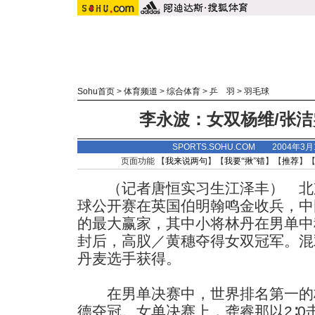
Sohu首页
>
体育频道
>
综合体育
>
乒 羽
>
羽毛球
李永波：女双杨维/张
SPORTS.SOHU.COM 2004年3
页面功能 【
我来说两句
】【
我要“揪”错
】【
推荐
】
（记者唐恒实习生江泽丰） 北
球公开赛在英国伯明翰鸣金收兵，中
的最大赢家，其中小将林丹在男单中
封后，高肞／黄穗夺得女双冠军。混
丹麦选手获得。
在男单决赛中，世界排名第一的林
德夺冠。女单决赛上，龚睿那以2∶