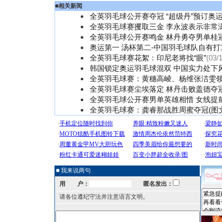
■
相关新闻
全英羽毛球公开赛夺冠 “超级丹”预订奥
全英羽毛球赛攫取三金 李永波表示非常
全英羽毛球公开赛鸣金 林丹勇夺男单桂
奥运第一 汤杯第二-中国羽毛球队自有打
全英羽毛球赛花絮：印尼老将找“眼”
(03/
韩国锁定奥运羽毛球混双 中国实力处下
全英羽毛球赛：黄穗高崚、杨维张洁雯领
全英羽毛球赛尘埃落定 林丹击败盖德夺冠
全英羽毛球公开赛男单英雄相惜 女线提
全英羽毛球赛：龚睿那战胜周蜜夺冠(图文
■ 我来说两句
用 户：
匿名发出：
请各位遵纪守法并注意语言文明。