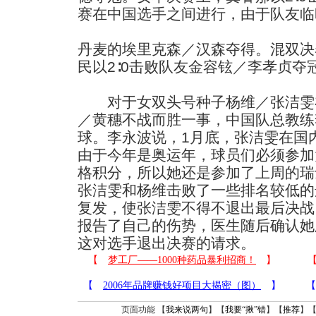
赛在中国选手之间进行，由于队友临
丹麦的埃里克森／汉森夺得。混双决
民以2∶0击败队友金容铉／李孝贞夺
对于女双头号种子杨维／张洁雯
／黄穗不战而胜一事，中国队总教练
球。李永波说，1月底，张洁雯在国
由于今年是奥运年，球员们必须参加
格积分，所以她还是参加了上周的瑞
张洁雯和杨维击败了一些排名较低的
复发，使张洁雯不得不退出最后决战
报告了自己的伤势，医生随后确认她
这对选手退出决赛的请求。
页面功能 【
我来说两句
】【
我要“揪”错
】【
推荐
】