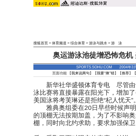
搜狐首页
>
体育频道
>
综合体育
>
游泳与跳水
>
游 泳
奥运游泳池徒增恐怖危机
SPORTS.SOHU.COM 2004年3
页面功能 【
我来说两句
】【
我要“揪”错
】【
推荐
】
新华社华盛顿体育专电 尽管由
泳比赛将直接暴露在阳光下，增加了
美国泳将考芙琳还是拒绝“杞人忧天”
雅典奥组委在20日早些时候声明
的顶棚无法按期加盖，为了不影响奥
棚，同时向北约求助，要求加强保卫