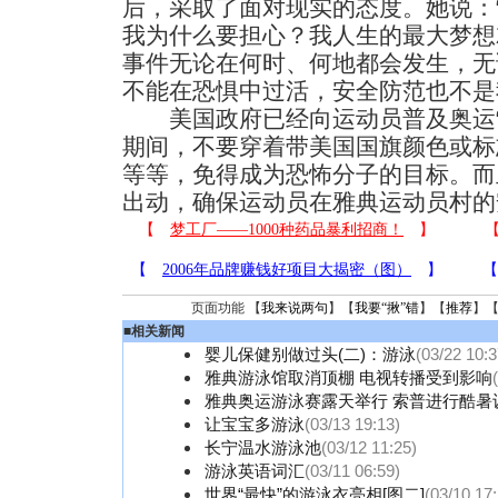
后，采取了面对现实的态度。她说：
我为什么要担心？我人生的最大梦想
事件无论在何时、何地都会发生，无
不能在恐惧中过活，安全防范也不是
美国政府已经向运动员普及奥运“
期间，不要穿着带美国国旗颜色或标
等等，免得成为恐怖分子的目标。而
出动，确保运动员在雅典运动员村的
页面功能 【
我来说两句
】【
我要“揪”错
】【
推荐
】
■
相关新闻
婴儿保健别做过头(二)：游泳
(03/22 10:3
雅典游泳馆取消顶棚 电视转播受到影响
雅典奥运游泳赛露天举行 索普进行酷暑
让宝宝多游泳
(03/13 19:13)
长宁温水游泳池
(03/12 11:25)
游泳英语词汇
(03/11 06:59)
世界“最快”的游泳衣亮相[图二]
(03/10 17