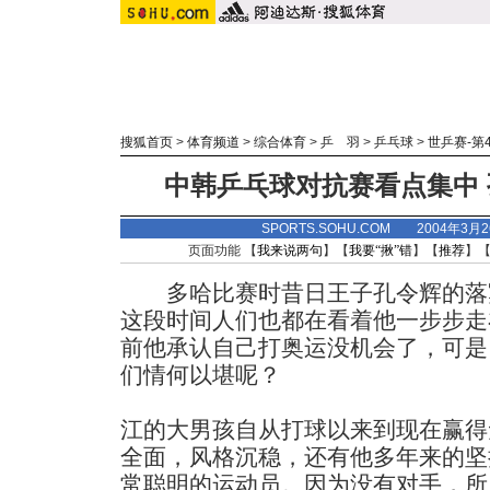
搜狐首页
>
体育频道
>
综合体育
>
乒 羽
>
乒乓球
>
世乒赛-第
中韩乒乓球对抗赛看点集中
SPORTS.SOHU.COM 2004年3月
页面功能 【
我来说两句
】【
我要“揪”错
】【
推荐
】
多哈比赛时昔日王子孔令辉的落
这段时间人们也都在看着他一步步走
前他承认自己打奥运没机会了，可是
们情何以堪呢？
江的大男孩自从打球以来到现在赢得
全面，风格沉稳，还有他多年来的坚
常聪明的运动员。因为没有对手，所