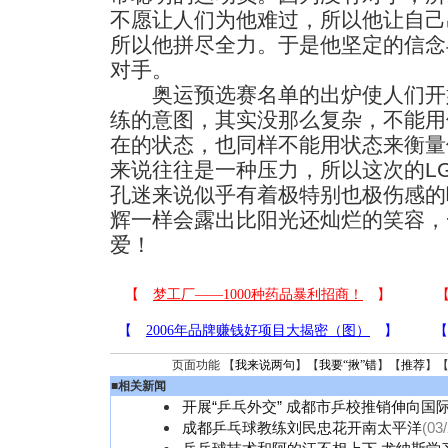
不愿让人们为他难过，所以他让自己
所以他拼尽全力。于是他坚定的信念
对手。
奥运预选赛名单的出炉使人们开
练的意图，其实没那么复杂，不能用
在的状态，也同样不能用状态来衡量
来说往往是一种压力，所以这次的L
孔迷来说似乎有着极特别也极伤感的
辉一样会露出比阳光还灿烂的笑容，
爱！
页面功能 【
我来说两句
】【
我要“揪”错
】【
推荐
】
■
相关新闻
开展“乒乓外交” 成都市乒校推销伸向国
成都乒乓球教练刘民忠花开南太平洋
(03