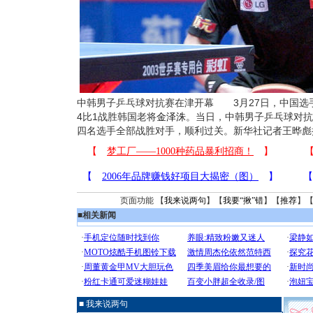
中韩男子乒乓球对抗赛在津开幕 3月27日，中国选
4比1战胜韩国老将
金泽洙
。当日，中韩男子乒乓球对抗
四名选手全部战胜对手，顺利过关。新华社记者王晔彪
页面功能 【
我来说两句
】【
我要“揪”错
】【
推荐
】
■
相关新闻
■ 我来说两句