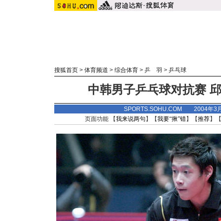
搜狐首页
>
体育频道
>
综合体育
>
乒 羽
>
乒乓球
中韩男子乒乓球对抗赛 邱
SPORTS.SOHU.COM 2004年3
页面功能 【
我来说两句
】【
我要“揪”错
】【
推荐
】