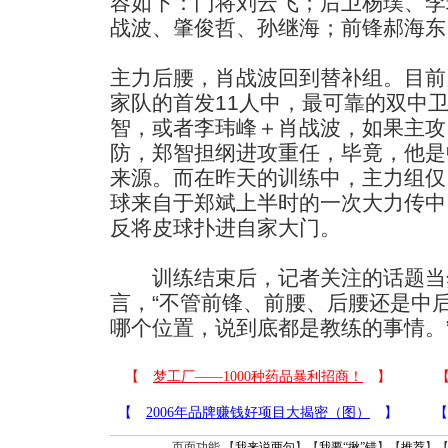
容如下：门将刘云飞；后卫杨璞、李
战波、肇俊哲、孙继海；前锋郝海东
主力后腰，肖战波回到替补组。目前
家队的首发11人中，最可靠的双中
智，或者李玮峰＋肖战波，如果主攻
防，郑智担纲进攻重任，毕竟，他是
来源。而在昨天的训练中，主力组仅
球来自于郑斌上半时的一次大力传中
反将皮球扑进自家大门。
训练结束后，记者关注的话题当
言，“不管前锋、前腰、后腰还是中
哪个位置，说到底都是教练的事情。
页面功能 【
我来说两句
】【
我要“揪”错
】【
推荐
】