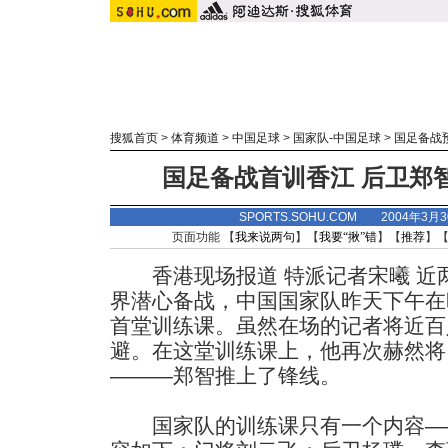
搜狐首页
>
体育频道
>
中国足球
>
国家队-中国足球
>
国足备战
国足备战首训香江 后卫郑
SPORTS.SOHU.COM 2004年3月
页面功能 【
我来说两句
】【
我要“揪”错
】【
推荐
】
香港现场报道 特派记者宋曦 近
界潜心备战，中国国家队昨天下午在
首堂训练课。虽然在场的记者将近百
避。在这堂训练课上，他再次赫然将
———郑智推上了锋线。
国家队的训练课只有一个内容—