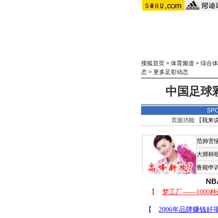
搜狐首页
>
体育频道
>
综合体
态
>
更多足彩动态
中国足球
SP
页面功能 【
我来
范帅苦
大师杯
鲁能申
N