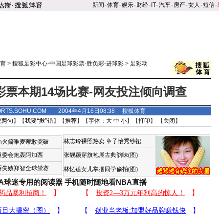
新闻
-
体育
-
娱乐
-
财经
-
IT
-
汽车
-
房产
-
女人
-
短信
-
育
>
搜狐足彩中心-中国足球彩票-胜负彩-进球彩
>
足彩动
彩票本期14场比赛-网友投注倾向调查
ORTS.SOHU.COM 2004年4月16日08:38 搜狐体育
说两句
】【
我要“揪”错
】【
推荐
】【字体：
大
中
小
】【
打印
】 【
关闭
】
林志玲裸照热卖
章子怡秀纱裙
恼火箭唯麦蒂敢突破
组委会炮轰阿加西
张靓颖穿旗袍展古典韵味(图)
诉失败郑智全球禁赛
林忆莲女儿掌掴同学偷拍(图)
BA球迷专用的阅读器
手机随时随地看NBA直播