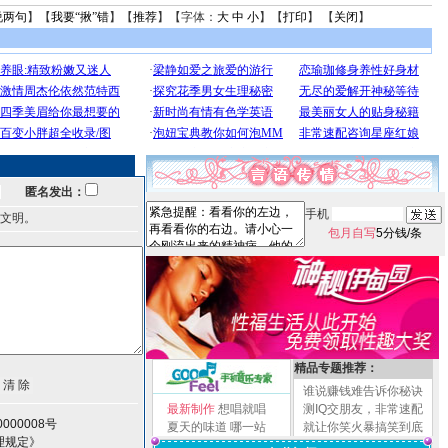
说两句
】【
我要“揪”错
】【
推荐
】【字体：
大
中
小
】【
打印
】 【
关闭
】
匿名发出：
手机
文明。
包月自写
5分钱/条
精品专题推荐：
谁说赚钱难告诉你秘诀
最新制作
想唱就唱
测IQ交朋友，非常速配
000008号
夏天的味道
哪一站
就让你笑火暴搞笑到底
理规定》