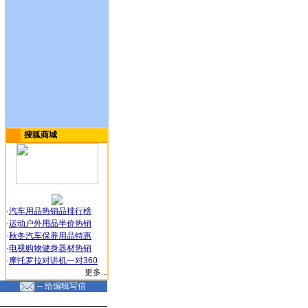
搜狐商城
·
汽车用品热销品排行榜
·
运动户外用品半价热销
·
秋冬汽车保养用品特惠
·
电视购物健身器材热销
·
摩托罗拉对讲机一对360
更多...
-- 给编辑写信