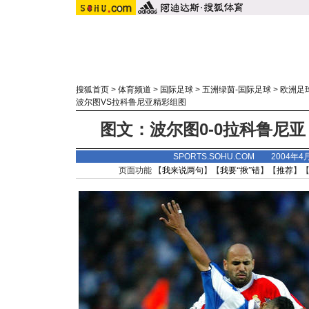
搜狐首页
>
体育频道
>
国际足球
>
五洲绿茵-国际足球
>
欧洲足
波尔图VS拉科鲁尼亚精彩组图
图文：波尔图0-0拉科鲁尼
SPORTS.SOHU.COM 2004年4
页面功能 【
我来说两句
】【
我要“揪”错
】【
推荐
】