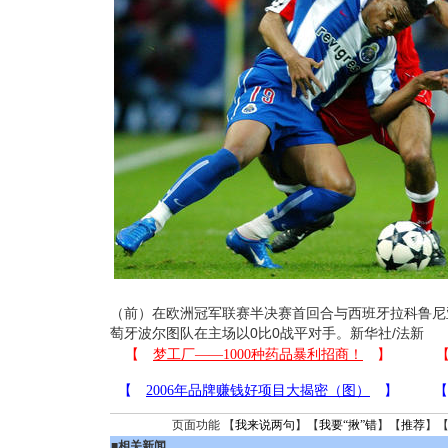
（前）在欧洲冠军联赛半决赛首回合与西班牙拉科鲁尼
萄牙波尔图队在主场以0比0战平对手。新华社/法新
页面功能 【
我来说两句
】【
我要“揪”错
】【
推荐
】
■
相关新闻