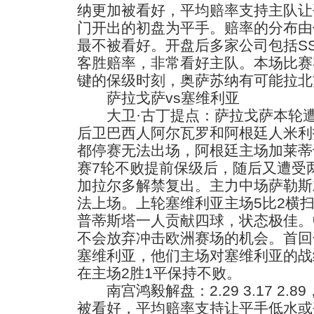
纳更加被看好，平均赔率支持主队让
门开出的初盘为平手。赔率的分布由
最不被看好。开盘后多家公司包括S
客胜赔率，非常看好主队。本场比赛
键的保级时刻，奥萨苏纳有可能拉北
萨拉戈萨vs塞维利亚
大卫·古丁提点：萨拉戈萨本轮遭
后卫巴西人阿尔瓦罗和阿根廷人米利
都停赛无法出场，阿根廷主场加莱蒂
赛7轮不败提前保级后，随后又遭受
加拉尔多解禁复出。主力中场萨勒斯
法上场。上轮塞维利亚主场5比2横
普蒂斯塔一人贡献四球，状态极佳。
不会放弃冲击欧洲赛场的机会。首回
塞维利亚，他们主场对塞维利亚的战
在主场2胜1平保持不败。
南宫鸿毅解盘：2.29 3.17 2.
被看好，平均赔率支持让平手低水或