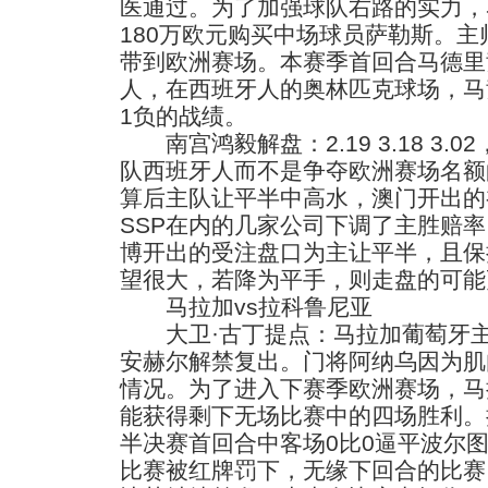
医通过。为了加强球队右路的实力，
180万欧元购买中场球员萨勒斯。
带到欧洲赛场。本赛季首回合马德里
人，在西班牙人的奥林匹克球场，马
1负的战绩。
南宫鸿毅解盘：2.19 3.18 3.
队西班牙人而不是争夺欧洲赛场名额
算后主队让平半中高水，澳门开出的
SSP在内的几家公司下调了主胜赔
博开出的受注盘口为主让平半，且保
望很大，若降为平手，则走盘的可能
马拉加vs拉科鲁尼亚
大卫·古丁提点：马拉加葡萄牙主
安赫尔解禁复出。门将阿纳乌因为肌
情况。为了进入下赛季欧洲赛场，马
能获得剩下无场比赛中的四场胜利。
半决赛首回合中客场0比0逼平波尔
比赛被红牌罚下，无缘下回合的比赛