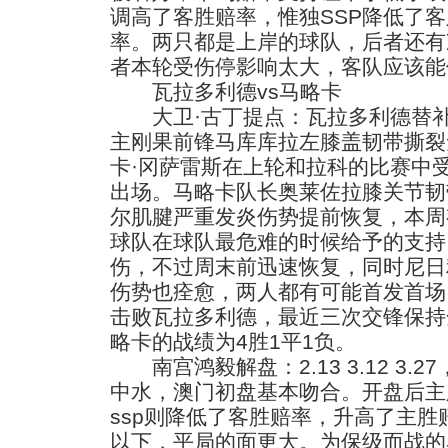
调高了客胜赔率，惟独SSP降低了
率。两只都是上岸的球队，后者还有
者本轮受伤停影响太大，客队应该能
瓦拉多利德vs马略卡
大卫·古丁提点：瓦拉多利德替补
主刚果前锋马库库拉左膝盖韧带撕裂
卡·冈萨雷斯在上轮和拉科的比赛中
出场。马略卡队长奥莱佐拉膝关节韧
尔肌腱严重发炎伤势提前恢复，本周
球队在球队最危难的时候给予的支持
伤，不过周末前迅速恢复，同时尼日
伤势也痊愈，两人都有可能首发首场
击败瓦拉多利德，最近三次交锋保持
略卡的战绩为4胜1平1负。
南宫鸿毅解盘：2.13 3.12 3.
中水，澳门初盘基本吻合。开盘后主
ssp则降低了客胜赔率，升高了主胜赔
以下，平局的面更大。为保级而战的