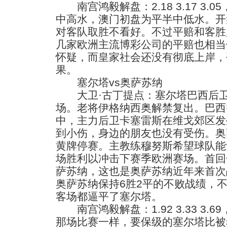
南宫鸿毅解盘：2.18 3.17 3.
中高水，澳门初盘为平半中低水。开
对客队取胜不看好。不过平赔和客胜
几家欧洲主流博彩公司的平赔也相当
怀疑，而皇家社会还没有彻底上岸，
果。
塞尔塔vs奥萨苏纳
大卫·古丁提点：塞尔塔巴西后卫
场。老将伊格纳西奥解禁复出。巴西
中，主力后卫卡塞雷斯在维戈郊区发
到小伤，身边的朋友也没有受伤。奥
黄牌停赛。主教练穆努斯希望球队能
场胜利以冲击下赛季欧洲赛场。首回
萨苏纳，这也是奥萨苏纳近年来首次
奥萨苏纳保持6胜2平的不败战绩，
客场都逼平了塞尔塔。
南宫鸿毅解盘：1.92 3.33 3.
那场比赛一样，要保级的塞尔塔比被