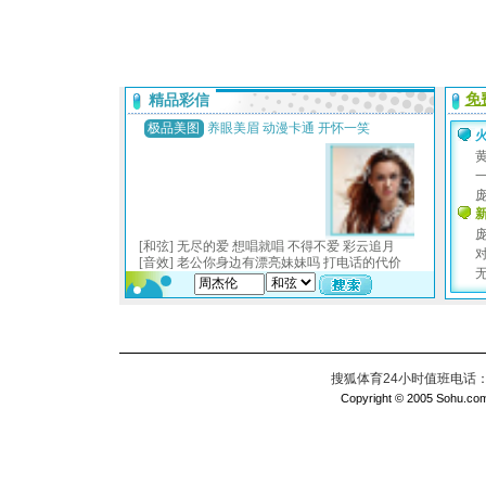
搜狐体育24小时值班电话：010
Copyright © 2005 Sohu.com I