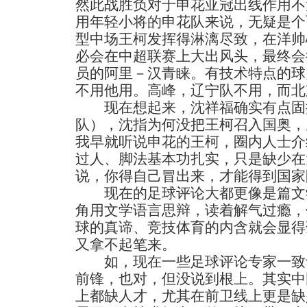
然此战胜负对于申花亚冠出线作用不
用年轻小将的申花队来说，无疑是个
型中场王柯发挥得淋漓尽致，在洋帅
必会在中超联赛上大出风头，最终会
员的阿里－汉青睐。有技术特点的球
不用他用。高峰，辽宁队不用，而北
现在想起来，沈祥福确实有点固
队），沈指为何没把王柯召入国奥，
我早就听说申花的王柯，圈内人士介
过人、脚法基本功扎实，只是缺少在
说，你得自己冒出来，才能得到国家
现在的足球评论大都更像是篇文
角用文学语言思辩，读着解气过瘾，
球的真谛、竞技体育的内含就会显得
又拿不起笔来。
如，现在一些足球评论专家一致
前锋，也对，但没说到根上。其实中
上都缺人才，尤其在前卫线上更是缺