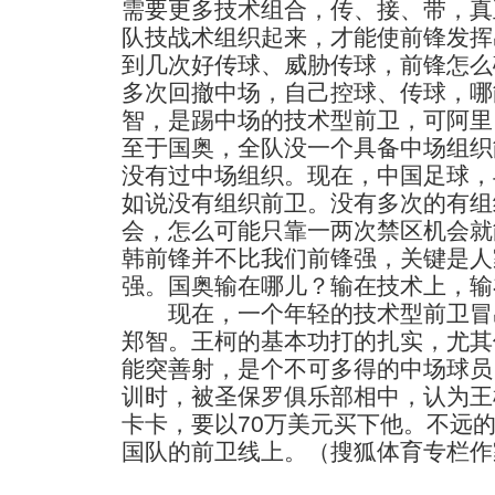
需要更多技术组合，传、接、带，真
队技战术组织起来，才能使前锋发挥
到几次好传球、威胁传球，前锋怎么
多次回撤中场，自己控球、传球，哪
智，是踢中场的技术型前卫，可阿里
至于国奥，全队没一个具备中场组织
没有过中场组织。现在，中国足球，
如说没有组织前卫。没有多次的有组
会，怎么可能只靠一两次禁区机会就
韩前锋并不比我们前锋强，关键是人
强。国奥输在哪儿？输在技术上，输
现在，一个年轻的技术型前卫冒
郑智。王柯的基本功打的扎实，尤其
能突善射，是个不可多得的中场球员
训时，被圣保罗俱乐部相中，认为王
卡卡，要以70万美元买下他。不远
国队的前卫线上。（搜狐体育专栏作