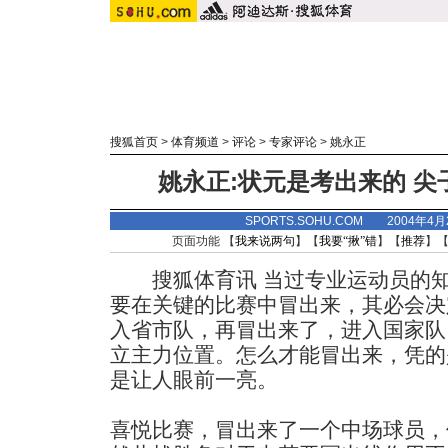
搜狐首页
>
体育频道
>
评论
>
专家评论
>
姚永正
姚永正:状元是考出来的 
SPORTS.SOHU.COM 2004年4
页面功能 【
我来说两句
】【
我要“揪”错
】【
推荐
】
搜狐体育讯 当过专业运动员的知
要在关键的比赛中冒出来，其必会决
入省市队，再冒出来了，进入国家队
立主力位置。怎么才能冒出来，凭的
是让人眼前一亮。
喜悦比赛，冒出来了一个中场球员，