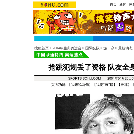
首页
-
新闻
-
体
搜狐首页
>
2004年雅典奥运会
>
国际纵队
>
游 泳
>
最新动态
抢跳犯规丢了资格 队友全
SPORTS.SOHU.COM 2004年04月28
页面功能 【
我来说两句
】【
我要“揪”错
】【
推荐
】