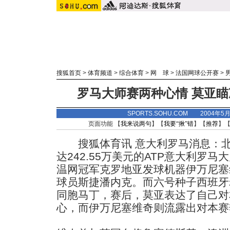
搜狐首页
>
体育频道
>
综合体育
>
网 球
>
法国网球公开赛
>
罗马大师赛两种心情 莫亚
SPORTS.SOHU.COM 2004年5
页面功能 【
我来说两句
】【
我要“揪”错
】【
推荐
】
搜狐体育讯 意大利罗马消息：北
达242.55万美元的ATP意大利罗
温网冠军克罗地亚发球机器伊万尼塞维
球员斯捷潘内克。而六号种子西班牙老
同胞马丁，赛后，莫亚表达了自己对
心，而伊万尼塞维奇则流露出对本赛