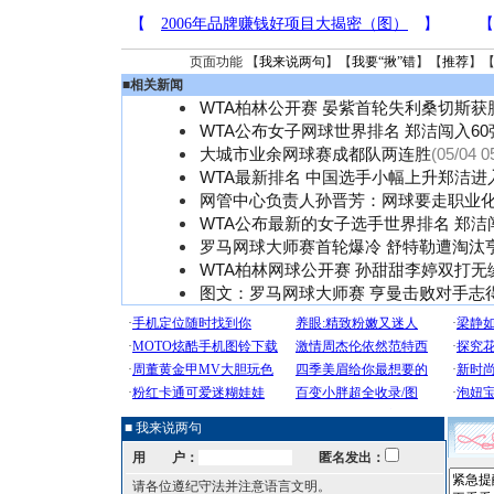
页面功能 【
我来说两句
】【
我要“揪”错
】【
推荐
】
■
相关新闻
WTA柏林公开赛 晏紫首轮失利桑切斯获
WTA公布女子网球世界排名 郑洁闯入60
大城市业余网球赛成都队两连胜
(05/04 0
WTA最新排名 中国选手小幅上升郑洁进
网管中心负责人孙晋芳：网球要走职业
WTA公布最新的女子选手世界排名 郑洁
罗马网球大师赛首轮爆冷 舒特勒遭淘汰
WTA柏林网球公开赛 孙甜甜李婷双打无
图文：罗马网球大师赛 亨曼击败对手志
■ 我来说两句
用 户：
匿名发出：
请各位遵纪守法并注意语言文明。