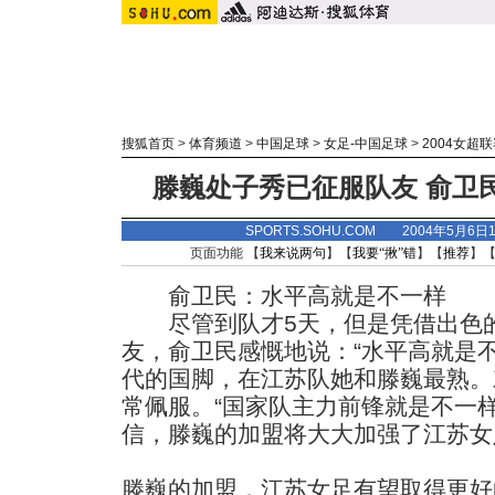
搜狐首页
>
体育频道
>
中国足球
>
女足-中国足球
>
2004女超
滕巍处子秀已征服队友 俞卫
SPORTS.SOHU.COM 2004年5月6
页面功能 【
我来说两句
】【
我要“揪”错
】【
推荐
】
俞卫民：水平高就是不一样
尽管到队才5天，但是凭借出色的
友，俞卫民感慨地说：“水平高就是
代的国脚，在江苏队她和滕巍最熟。
常佩服。“国家队主力前锋就是不一
信，滕巍的加盟将大大加强了江
苏女
滕巍的加盟，江苏女足有望取得更好的