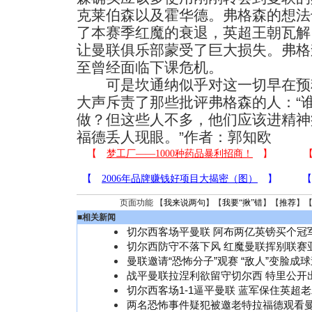
克莱伯森以及霍华德。弗格森的想法
了本赛季红魔的衰退，英超王朝瓦解
让曼联俱乐部蒙受了巨大损失。弗格
至曾经面临下课危机。
可是坎通纳似乎对这一切早在预
大声斥责了那些批评弗格森的人：“
做？但这些人不多，他们应该进精神
福德丢人现眼。”作者：郭知欧
页面功能 【
我来说两句
】【
我要“揪”错
】【
推荐
】
■
相关新闻
切尔西客场平曼联 阿布两亿英镑买个冠
切尔西防守不落下风 红魔曼联挥别联赛
曼联邀请“恐怖分子”观赛 “敌人”变脸成
战平曼联拉涅利欲留守切尔西 特里公开
切尔西客场1-1逼平曼联 蓝军保住英超
两名恐怖事件疑犯被邀老特拉福德观看