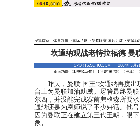
搜狐首页
>
体育频道
>
国际足球
>
英超联赛-国际足球
>
英超动
坎通纳观战老特拉福德 曼
SPORTS.SOHU.COM 2004年5月
页面功能 【
我来说两句
】【
我要“揪”错
】【
推荐
】
昨天，曼联“国王”坎通纳再度出
台上为曼联加油助威。尽管最终曼联
尔西，并没能完成赛前弗格森所要求
通纳还是为恩师说了不少好话。他号
因为曼联正在建立第三代王朝，眼下
象。