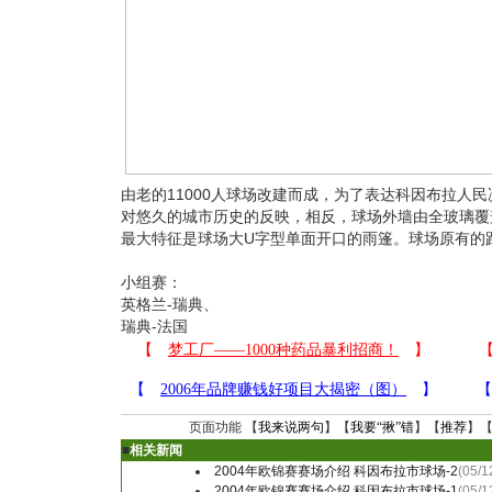
由老的11000人球场改建而成，为了表达科因布拉人
对悠久的城市历史的反映，相反，球场外墙由全玻璃覆
最大特征是球场大U字型单面开口的雨篷。球场原有的
小组赛：
英格兰-瑞典、
瑞典-法国
页面功能 【
我来说两句
】【
我要“揪”错
】【
推荐
】
■
相关新闻
2004年欧锦赛赛场介绍 科因布拉市球场-2
(05/1
2004年欧锦赛赛场介绍 科因布拉市球场-1
(05/1