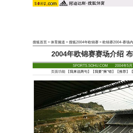
搜狐首页
>
体育频道
>
搜狐2004年欧锦赛
>
欧锦赛2004-赛场
2004年欧锦赛赛场介绍 
SPORTS.SOHU.COM 2004年5
页面功能 【
我来说两句
】【
我要“揪”错
】【
推荐
】