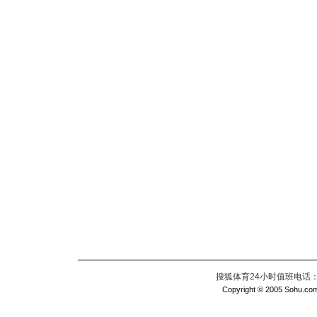
搜狐体育24小时值班电话：010
Copyright © 2005 Sohu.com I