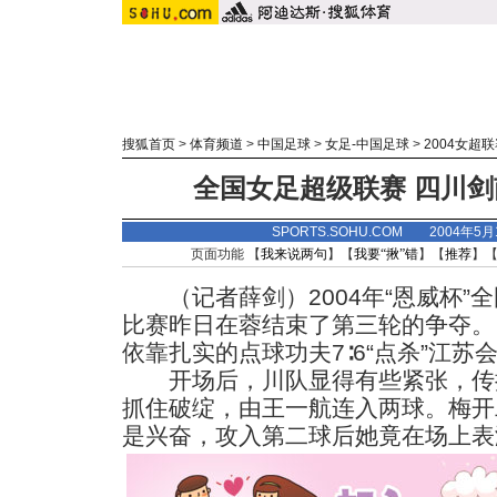
搜狐首页
>
体育频道
>
中国足球
>
女足-中国足球
>
2004女超
全国女足超级联赛 四川
SPORTS.SOHU.COM 2004年5
页面功能 【
我来说两句
】【
我要“揪”错
】【
推荐
】
（记者薛剑）2004年“恩威杯”
比赛昨日在蓉结束了第三轮的争夺。
依靠扎实的点球功夫7∶6“点杀”江苏
开场后，川队显得有些紧张，传
抓住破绽，由王一航连入两球。梅开
是兴奋，攻入第二球后她竟在场上表