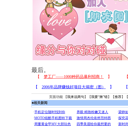
最后。
页面功能 【
我来说两句
】【
我要“揪”错
】【
推荐
】
■
相关新闻