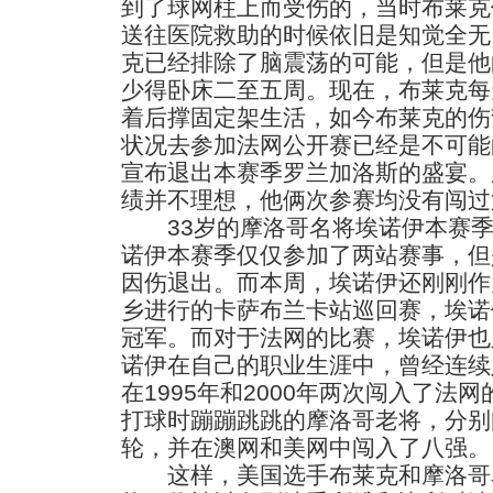
到了球网柱上而受伤的，当时布莱克
送往医院救助的时候依旧是知觉全无
克已经排除了脑震荡的可能，但是他
少得卧床二至五周。现在，布莱克每
着后撑固定架生活，如今布莱克的伤
状况去参加法网公开赛已经是不可能
宣布退出本赛季罗兰加洛斯的盛宴。
绩并不理想，他俩次参赛均没有闯过
33岁的摩洛哥名将埃诺伊本赛季
诺伊本赛季仅仅参加了两站赛事，但
因伤退出。而本周，埃诺伊还刚刚作
乡进行的卡萨布兰卡站巡回赛，埃诺伊
冠军。而对于法网的比赛，埃诺伊也
诺伊在自己的职业生涯中，曾经连续
在1995年和2000年两次闯入了法
打球时蹦蹦跳跳的摩洛哥老将，分别
轮，并在澳网和美网中闯入了八强。
这样，美国选手布莱克和摩洛哥