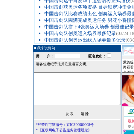
中国击剑选手肖爱华十运会后将正式退役
(
中国击剑获奥运各项资格 目标锁定冲击金
中国击剑队比赛成绩出色 创奥运入场券最
中国击剑队圆满完成奥运任务 男花小将憧
中国击剑队拼下4张奥运入场券 创最佳记录
中国击剑队创奥运入场券最多纪录
(03/24 18
中国击剑队创奥运出线入场券最多记录
(03/
■ 我来说两句
用 户：
匿名发出：
请各位遵纪守法并注意语言文明。
最
*经营许可证编号：京ICP00000008号
夏
*《互联网电子公告服务管理规定》