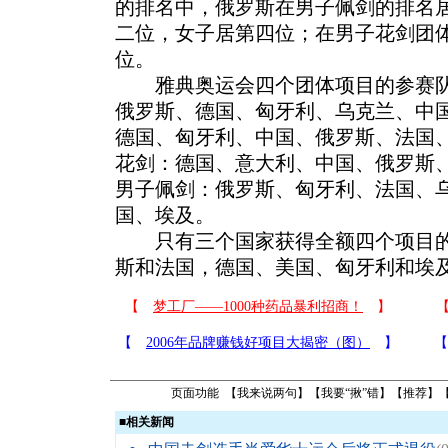
的排名中，俄罗斯在男子佩剑的排名
二位，女子居第四位；在男子花剑团
位。
雅典奥运会四个团体项目的参赛队
俄罗斯、德国、匈牙利、乌克兰、中
德国、匈牙利、中国、俄罗斯、法国
花剑：德国、意大利、中国、俄罗斯
男子佩剑：俄罗斯、匈牙利、法国、
国、埃及。
只有三个国家获得全额四个项目的
斯和法国，德国、美国、匈牙利和埃
页面功能 【
我来说两句
】【
我要“揪”错
】【
推荐
】
■
相关新闻