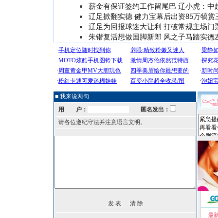
薪金有保证签约工作留尾巴 辽小虎：中
辽足掀翻实德 健力宝幕后出资85万犒赏
辽足为回报球迷大让利 打破常规主场门
朱锴复活想做国脚新郎 风之子马踏实德
■ 我来说两句
用 户：
匿名发出：
请各位遵纪守法并注意语言文明。
最