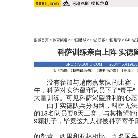
搜狐首页
>
体育频道
>
中国足球
>
中超联赛-中国足球
>
04中
科萨训练亲自上阵 实德
SPORTS.SOHU.COM 2004年5月19
页面功能 【
我来说两句
】【
我要“揪”错
】【
推荐
】
没有参加与越南嘉莱队的比赛，并
午，科萨对实德留守队员下了“毒手
大量训练。可见科萨渴望胜利的心态
由于实德队兵分两路，科萨无法
的13名队员要8天三赛，与其指望
9颗棋子，毕竟这九人都被科萨寄予
的郝董、西里和亚林相比，五名
国奥