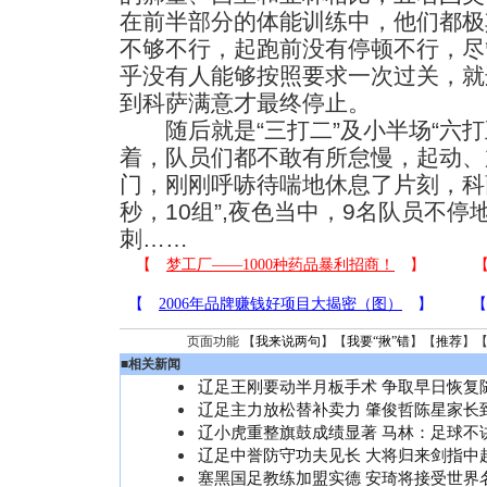
在前半部分的体能训练中，他们都极
不够不行，起跑前没有停顿不行，尽
乎没有人能够按照要求一次过关，就
到科萨满意才最终停止。
随后就是“三打二”及小半场“六打
着，队员们都不敢有所怠慢，起动、
门，刚刚呼哧待喘地休息了片刻，科萨
秒，10组”,夜色当中，9名队员不
刺……
页面功能 【
我来说两句
】【
我要“揪”错
】【
推荐
】
■
相关新闻
辽足王刚要动半月板手术 争取早日恢复
辽足主力放松替补卖力 肇俊哲陈星家长
辽小虎重整旗鼓成绩显著 马林：足球不
辽足中誉防守功夫见长 大将归来剑指中
塞黑国足教练加盟实德 安琦将接受世界