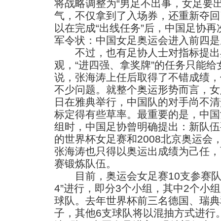
将战略调整为“男足不出事，女足要
气，不仅拿到了入场券，还重新夺回
以在完成“出线任务”后，中国足协再
军令状：中国女足奥运会进入前四是
不过，也有足协人士对指标提出
观，“进四强、拿奖牌”的任务只能
说，张海涛上任后取得了不错成绩，
不少问题。就整个奥运形势而言，女
日在雅典举行，中国队的对手尚不清
标定得有些草率。最重要的是，中国
组时，中国足协曾明确提出：新队伍要
的世界杯女足赛和2008北京奥运会
张海涛也只得以奥运出成绩为己任，而
赛锻炼队伍。
目前，奥运会女足赛10支参赛队已
4”进行，即分3个小组，其中2个小
球队。去年世界杯前三名德国、瑞典
子，其他6支球队将以混抽方式进行