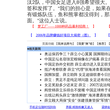
汰2队，中国女足进入8强希望很大
签和发挥了。“我们的担心是，如果
有锻炼队伍，鱼和熊掌都没得到，那
面。”这位人士说。
页面功能 【
我来说两句
】【
我要“揪”错
】【
推荐
】
■
相关新闻
奥运保四争三？薛立小心翼翼 国脚期待
中国足坛名宿张宏根铜像在沪揭幕 薛立
中国足协外交初胜 薛立成功进入亚足联
抵沪考察联赛 薛立“代理”张海涛查看国
国脚加盟、薛立助阵 女足超级联赛今日
薛立：男足不是纯足球问题 女足还有待
女足奖励多少还末定 薛立：200万说法
阎世铎薛立乐得合不拢嘴 中国足球终于
出线让阎头薛立“激情拥吻” 海涛遭遇玫
薛立顾大局保“安全” 张建强兼管探“军情”