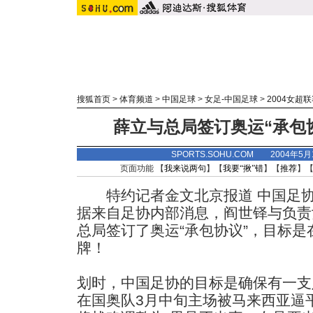
搜狐首页
>
体育频道
>
中国足球
>
女足-中国足球
>
2004女超
薛立与总局签订奥运“承包
SPORTS.SOHU.COM 2004年5
页面功能 【
我来说两句
】【
我要“揪”错
】【
推荐
】
特约记者金文北京报道 中国足协
据来自足协内部消息，阎世铎与负责
总局签订了奥运“承包协议”，目标
牌！
划时，中国足协的目标是确保有一支
在国奥队3月中旬主场被马来西亚逼