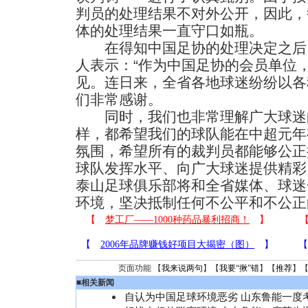
判员的处理结果不对外公开，因此，
体的处理结果一直守口如瓶。
在得知中国足协的处理决定之后
人表示：“作为中国足协的会员单位
见。连日来，全省各地球迷纷纷以各
们非常感谢。
同时，我们也非常理解广大球迷
样，都希望我们的球队能在中超元年
氛围，希望所有的裁判员都能够公正
球队发挥水平、向广大球迷提供精彩
泰山足球俱乐部将和全省媒体、球迷
环境，坚决抵制任何不公平和不公正
页面功能 【
我来说两句
】【
我要“揪”错
】【
推荐
】
■
相关新闻
自认为中国足球环境恶劣 山东鲁能一度