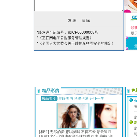
最
*经营许可证编号：京ICP00000008号
夏
*《互联网电子公告服务管理规定》
*《全国人大常委会关于维护互联网安全的规定》