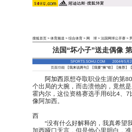
搜狐首页
>
体育频道
>
综合体育
>
网 球
>
法国网球公开赛
>
法国“坏小子”送走偶像 第
SPORTS.SOHU.COM 2004年5月
页面功能 【
我来说两句
】【
我要“揪”错
】【
推荐
】
阿加西
原想夺取职业生涯的第8
个出局的大腕，而击溃他的，竟然是
霍内尔，这位资格赛选手用6比4、7
像阿加西。
西
“没有什么好解释的，我真希望我
加西哑口无言，但是他心里明白，准