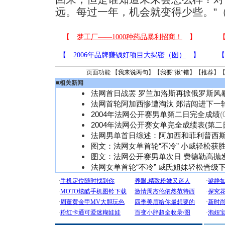
远。每过一年，机会就变得少些。”
页面功能 【
我来说两句
】【
我要“揪”错
】【
推荐
】
■
相关新闻
法网首日战罢 罗兰加洛斯再掀俄罗斯风
法网首轮阿加西惨遭淘汰 郑洁闯进下一
2004年法网公开赛男单第二日完全成绩
(
2004年法网公开赛女单完全成绩表(第二
法网男单首日综述：阿加西和菲利普西
图文：法网女单首轮“不冷” 小威轻松获
图文：法网公开赛男单次日 费德勒高抛
法网女单首轮“不冷” 威氏姐妹轻松晋级