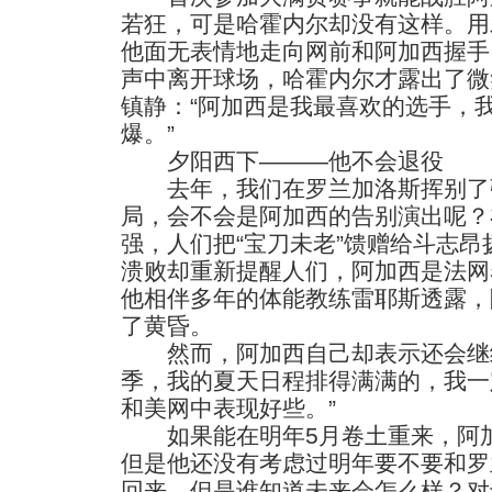
若狂，可是哈霍内尔却没有这样。用
他面无表情地走向网前和阿加西握手
声中离开球场，哈霍内尔才露出了微
镇静：“阿加西是我最喜欢的选手，
爆。”
夕阳西下———他不会退役
去年，我们在罗兰加洛斯挥别了
局，会不会是阿加西的告别演出呢？
强，人们把“宝刀未老”馈赠给斗志
溃败却重新提醒人们，阿加西是法网
他相伴多年的体能教练雷耶斯透露，
了黄昏。
然而，阿加西自己却表示还会继续
季，我的夏天日程排得满满的，我一
和美网中表现好些。”
如果能在明年5月卷土重来，阿加
但是他还没有考虑过明年要不要和罗
回来，但是谁知道未来会怎么样？对