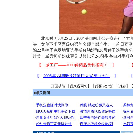
北京时间5月25日，2004法国网球公开赛进行了女
决，女单下半区晋级64强的名额全部产生。与首日赛
除22号种子克罗地亚选手斯普勒姆和26号种子选手德
过关，威廉姆斯姐妹更是以总比分2-0轻取各自对手顺
页面功能 【
我来说两句
】【
我要“揪”错
】【
推荐
】
■
相关新闻