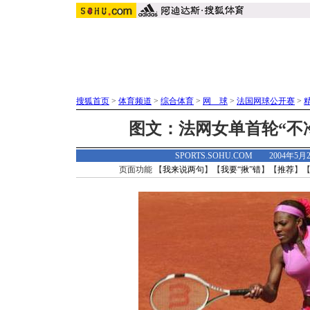
搜狐首页
>
体育频道
>
综合体育
>
网 球
>
法国网球公开赛
>
图文：法网女单首轮“不
SPORTS.SOHU.COM 2004年5月
页面功能 【
我来说两句
】【
我要“揪”错
】【
推荐
】