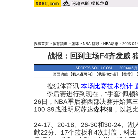
搜狐首页
>
体育频道
>
篮球
>
NBA-篮球
>
NBA动态
>
2003-0
战报：回到主场F4齐发威 猎
SPORTS.SOHU.COM 2004年5
页面功能 【
我来说两句
】【
我要“揪”错
】【
推荐
】
搜狐体育讯
本场比赛技术统计
季后赛进行到现在，“手套”
佩顿
26日，NBA季后赛西部决赛开始第
100-89战胜明尼苏达
森林狼
，以总比
24-17、20-18、26-30和30-2
献22分、17个篮板和4次封盖，科比