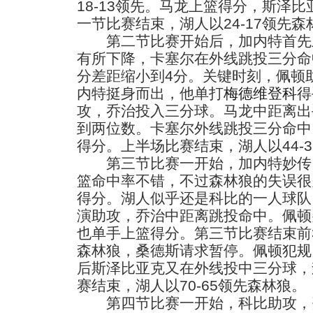
18-13领先。马龙上篮得分，斯泽
一节比赛结束，湖人以24-17领先森
第二节比赛开始后，加内特首先
有所下降，卡塞尔在外线跳投三分命
分差距缩小到4分。关键时刻，佩顿
内特挺身而出，他单打
梅德维登科
得
攻，乔治投入三分球。马龙中距离出
到两位数。卡塞尔外线跳投三分命中
得分。上半场比赛结束，湖人以44-
第三节比赛一开始，加内特妙传
篮命中率不错，不过森林狼的失误很
得分。湖人似乎还是科比的一人球队
演助攻，乔治中距离跳投命中。佩顿
也单手上篮得分。第三节比赛结束前3分
森林狼，桑德斯请求暂停。佩顿犯规
后斯泽比亚克又在外线投中三分球，
赛结束，湖人以70-65领先森林狼。
第四节比赛一开始，科比助攻，