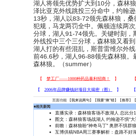
湖人将领先优势扩大到10分，森林
泽比亚克外线跳投三分命中，约翰逊
13秒，湖人以83-72领先森林狼
犯规，马龙两罚全中。佩顿连续两次
分球，湖人91-74领先。关键时刻
外线投中三个三分球，森林狼又看到
湖人打的有些混乱，斯普雷维尔外线
前46.6秒，湖人96-88领先森林狼。
森林狼。（summer）
页面功能 【
我来说两句
】【
我要“揪”错
】【
推荐
】
■
相关新闻
直播实录：森林狼客场不敌湖人 总比分1
图文：森林狼客场战湖人 约翰逊不惧“大
前瞻：森林狼盼“神奇马丁” 奥胖不惧群
互博供稿NBA周三赛事解析：盘路不好