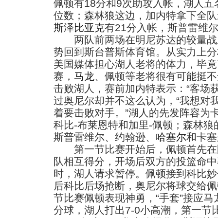
佩顿有18分和9次助攻入帐，湖人
位数；森林狼这边，加内特拿下全队最
斯泽比亚克
有21分入帐，斯普雷维
两队前两场在明尼苏达的较量战成
势回到斯台普斯体育馆。从实力上分
美国媒体担心湖人老将的体力，毕竟
赛，
马龙
、佩顿等老将很有可能挺不
击败湖人，赛前加内特表示：“客场
过奥尼尔却并不这么认为，“我想对
着要击败对手。”湖人的先发阵容为卡
科比-布莱恩特和加里-佩顿；森林狼
斯普雷维尔、约翰逊、
哈塞尔
和卡塞
第一节比赛开始后，佩顿首先在
队相互得分，开场后双方的投篮命中率
时，湖人请求暂停。佩顿接到科比妙
后科比后场抢断，奥尼尔将球交给佩
节比赛佩顿表现神勇，“手套”接应
分球，湖人打出7-0小高潮，第一节