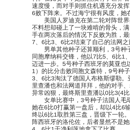
速度慢，而对手则抓住机遇充分发挥
6败下阵来。不过海宁很有风度，她
美国人罗迪克在第二轮对阵世界排
不料想却碰上了一块难啃的骨头，满
手在两次落后的情况下反败为胜，最终
7、6比3、6比2结束了自己的法网之
男单其他种子还算顺利，3号种子
同胞摩纳科交锋，他以7比5、6比1
迈进一步。5号种子西班牙的
莫亚
也
1）的比分击败同胞文森特，9号种子
3、6比3淘汰了德国人布格斯缪勒。
里查潘也和法网道拜拜，他的对手、
异常凶狠，最终斯里查潘以0比3(4比6
女单比赛中，3号种子法国人
毛
她在6比0打赢第一盘后，却以4比6
终以6比1取胜第三盘，晋级下一轮。
阵西班牙的洛伦佐，后者显然不是她
4、6比1干净利落地拿下了比赛。