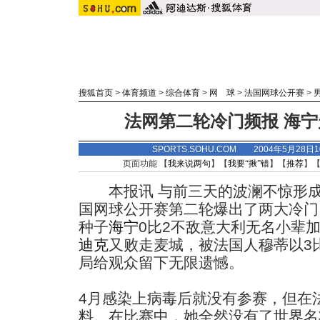
搜狐首页
>
体育频道
>
综合体育
>
网 球
>
法国网球公开赛
>
法网第二轮冷门频报 海
SPORTS.SOHU.COM 2004年5月28
页面功能 【
我来说两句
】【
我要“揪”错
】【
推荐
】
本报讯 与前三天的波澜不惊形成
国网球公开赛第二轮爆出了两大冷门
种子
海宁
0比2不敌意大利无名小辈
迪克
又败走麦城，被法国人穆蒂以3
局给观众留下无限遗憾。
4月感染上病毒后就没有参赛，但在
料。在比赛中，她全然没有了世界名