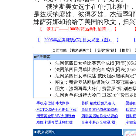
俄罗斯美女选手在单打比赛中，已
是兹沃纳廖娃、彼得罗娃、杰缅季耶
妹萨芬娜却输给了美国的欧文，扫兴
页面功能 【
我来说两句
】【
我要“揪”错
】【
推荐
】
■
相关新闻
法网第四日女单比赛完全成绩(附表)
(05/
法网第四日男单比赛完全成绩(附表)
(05/
法网第四日女单综述 威氏姐妹继续向冠
图文：费雷罗法网惨遭淘汰 卫冕冠军奋
图文：法网再爆大冷门 费雷罗“挥”别赛
法网男单再爆特大冷门 卫冕冠军费雷罗
■ 我来说两句