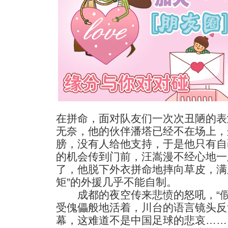
在拼命，面对队友们一次次丑陋的表
无奈，他的伙伴潘塔已经不在场上，
膀，没有人给他支持，于是他只有自
的机会传到门前，汪嵩漫不经心地一
了，他脱下外衣拼命地摔向草皮，满
矩”的外援几乎不能自制。
成都的夜空传来悲愤的怒吼，“假球
受傀儡般地活着，川台的语言镜头反
幕，这难道不是中国足球的悲哀……