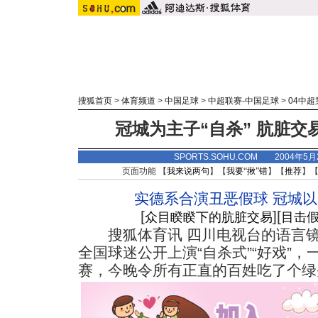
搜狐首页
>
体育频道
>
中国足球
>
中超联赛-中国足球
>
04中
冠城为主子“自杀” 肮脏
SPORTS.SOHU.COM 2004年5
页面功能 【
我来说两句
】【
我要“揪”错
】【
推荐
】
实德系合演丑恶假球 冠城
[
][
众目睽睽下的肮脏交易
目击
搜狐体育讯 四川电视台的语言镜
全国球迷公开上演“自杀式”“好戏”
赛，今晚令所有正直的百姓吃了个绿