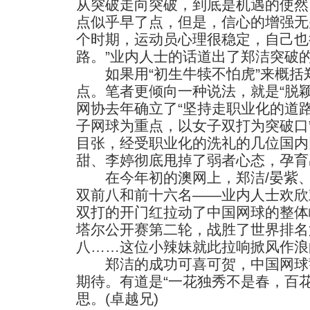
从突破走向突破，到底是机遇的使然
点似乎早了点，但是，信心的增强无
个时期，运动员心理很稳定，自己也
路。”业内人士的话道出了郑洁突破
如果用“初生牛犊不怕虎”来概括郑
点。笔者更倾向一种说法，就是“脱
网协去年确立了“坚持走职业化的道路
子网球为重点，以女子双打为突破口
目张，经受职业化的洗礼的几位国内
甜、李婷彻底甩掉了弱者心态，孕育
在今年初的澳网上，郑洁/晏紫、
双前八和前十六名——业内人士欢欣
双打的开门红拉动了中国网球的整体
塔尔公开赛第二轮，战胜了世界排名
八……这位小辣妹就此拉响掀风作浪
郑洁的成功可喜可贺，中国网球
期待。有道是“一花独秀不是春，百
思。(卓越兄)