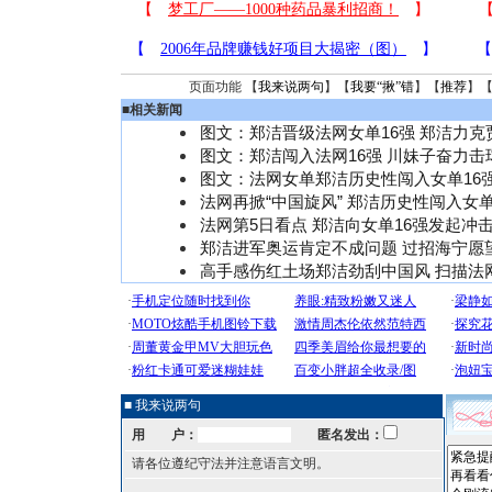
页面功能 【
我来说两句
】【
我要“揪”错
】【
推荐
】
■
相关新闻
图文：郑洁晋级法网女单16强 郑洁力克
图文：郑洁闯入法网16强 川妹子奋力击
图文：法网女单郑洁历史性闯入女单16
法网再掀“中国旋风” 郑洁历史性闯入女单
法网第5日看点 郑洁向女单16强发起冲
郑洁进军奥运肯定不成问题 过招海宁愿
高手感伤红土场郑洁劲刮中国风 扫描法
■ 我来说两句
用 户：
匿名发出：
请各位遵纪守法并注意语言文明。