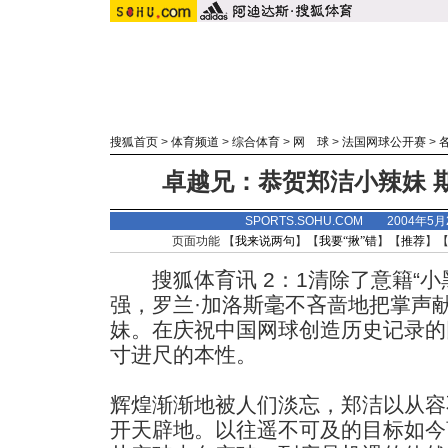
搜狐首页
>
体育频道
>
综合体育
>
网 球
>
法国网球公开赛
>
卓越兄：恭贺郑洁小辣妹 
SPORTS.SOHU.COM 2004年5
页面功能 【
我来说两句
】【
我要“揪”错
】【
推荐
】
搜狐体育讯 2：1清除了意籍“小
强，罗兰·加洛斯毫不吝啬地把掌声
妹。在庆祝中国网球创造历史记录的
寸进尺的本性。
辉煌渐渐地被人们淡忘，郑洁以从容
开天辟地。以往遥不可及的目标如今