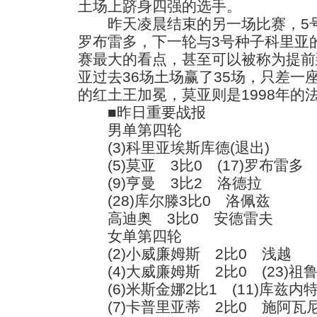
土场上跻身四强的选手。
昨天凌晨结束的另一场比赛，5号
罗布雷多，下一轮与3号种子科里亚
赛最大的看点，甚至可以被称为提前
亚过去36场土场赢了35场，只差一
的红土王加冕，莫亚则是1998年的
■昨日重要战报
男单第四轮
(3)科里亚埃斯库德(退出)
(5)莫亚 3比0 (17)罗布雷多
(9)亨曼 3比2 洛德拉
(28)库尔滕3比0 洛佩兹
高迪奥 3比0 安德雷夫
女单第四轮
(2)小威廉姆斯 2比0 浅越
(4)大威廉姆斯 2比0 (23)祖
(6)米斯金娜2比1 (11)库兹内
(7)卡普里亚蒂 2比0 施阿瓦