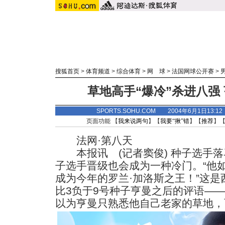
搜狐首页
>
体育频道
>
综合体育
>
网 球
>
法国网球公开赛
>
草地高手“爆冷”杀进八强
SPORTS.SOHU.COM 2004年6月1日13
页面功能 【
我来说两句
】【
我要“揪”错
】【
推荐
】
法网·第八天
本报讯 (记者窦俊) 种子选手落
子选手晋级也会成为一种冷门。“他
成为今年的罗兰·加洛斯之王！”这是
比3负于9号种子亨曼之后的评语—
以为亨曼只熟悉他自己老家的草地
，