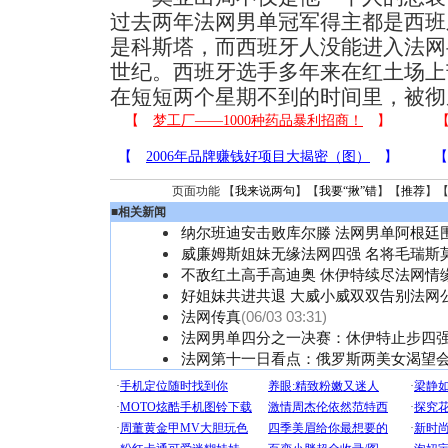
过去两年法网男单冠军得主都是西班
是科斯塔，而西班牙人没能进入法网
世纪。西班牙选手多年来在红土场上
在短短两个星期不到的时间里，被彻
页面功能 【
我来说两句
】【
我要“揪”错
】【
推荐
】
■
相关新闻
纳尔班迪安击败库尔滕 法网男单阿根廷
威廉姆斯姐妹无缘法网四强 名将毛瑞斯
不敌红土高手高迪奥 休伊特续尽法网情
好姐妹共进共退 大威小威双双告别法网
法网传真
(06/03 03:31)
法网男单四分之一决赛：休伊特止步四
法网第十一日看点：俄罗斯两美女渴望