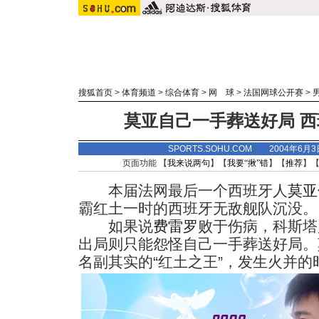
搜狐首页
>
体育频道
>
综合体育
>
网 球
>
法国网球公开赛
>
莫亚自己一手葬送好局 
SPORTS.SOHU.COM 2004年6月
页面功能 【
我来说两句
】【
我要“揪”错
】【
推荐
】
本届法网最后一个西班牙人
莫亚
霸红土一时的西班牙无敌舰队沉没。
如果说
费雷罗
败于伤病，科斯塔
出局则只能怨怪自己一手葬送好局。
名副其实的“红土之王”，发生火并的