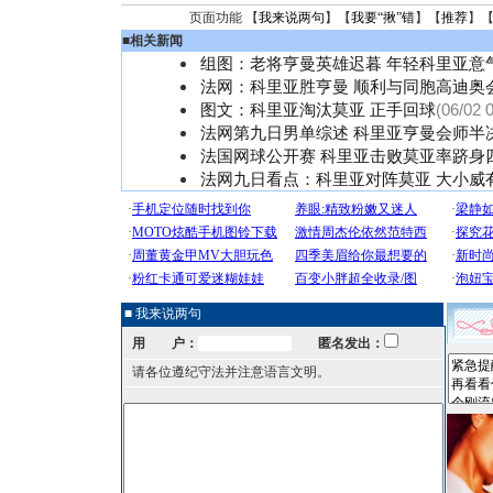
页面功能 【
我来说两句
】【
我要“揪”错
】【
推荐
】
■
相关新闻
组图：老将亨曼英雄迟暮 年轻科里亚意
法网：科里亚胜亨曼 顺利与同胞高迪奥
图文：科里亚淘汰莫亚 正手回球
(06/02 
法网第九日男单综述 科里亚亨曼会师半
法国网球公开赛 科里亚击败莫亚率跻身
法网九日看点：科里亚对阵莫亚 大小威
■ 我来说两句
用 户：
匿名发出：
请各位遵纪守法并注意语言文明。