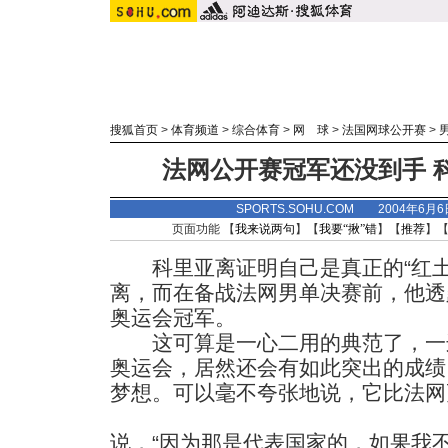
搜狐首页
>
体育频道
>
综合体育
>
网 球
>
法国网球公开赛
>
法网公开赛冠军还没到手 
SPORTS.SOHU.COM 2004年6月
页面功能 【
我来说两句
】【
我要“揪”错
】【
推荐
】
科里亚离证明自己是真正的“红土
离，而在备战法网男单决赛前，他透
奥运会冠军。
这可算是一心二用的典范了，一
奥运会，居然还会有如此突出的成绩
梦想。可以毫不夸张地说，它比法网
说，“因为那是代表国家的，如果我