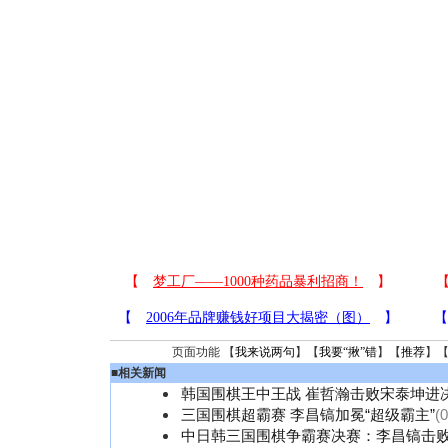
页面功能 【
我来说两句
】【
我要“揪”错
】【
推荐
】
■
相关新闻
韩国围棋王中王战 崔哲瀚击败宋泰坤进
三国围棋超霸赛 李昌镐加冕“超级霸主”
(
中日韩三国围棋争霸赛决赛：李昌镐击