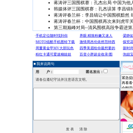
蒋涛评三国围棋赛：孔杰出局 中国为他
韩媒体评三国围棋赛：孔杰误算 李昌镐
蒋涛评春兰杯：李昌镐让中国围棋黯然 
蒋涛评春兰杯：中国围棋再次来到虎牢
第三期巅峰对局--清风围棋高段争霸进第
■ 我来说两句
用 户：
匿名发出：
请各位遵纪守法并注意语言文明。