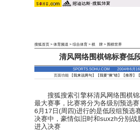
搜狐首页
>
体育频道
>
综合体育
>
棋 牌
>
围棋世界
清风网络围棋锦标赛低
SPORTS.SOHU.COM 2004年6月
页面功能 【
我来说两句
】【
我要“揪”错
】【
推荐
】
搜狐搜索引擎杯清风网络围棋锦标
最大赛事，比赛将分为各级别预选赛
6月17日(周四)进行的是低段组预选
决赛中，豪情似旧时和suxzh分别战胜
进入决赛