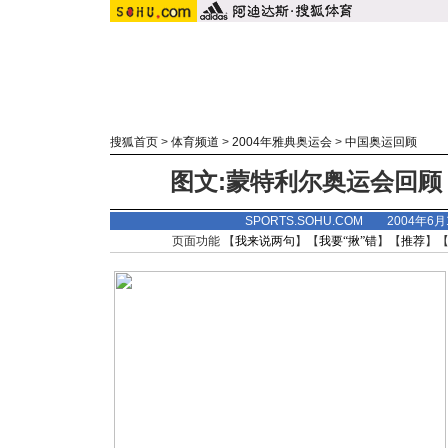
搜狐首页
>
体育频道
>
2004年雅典奥运会
>
中国奥运回顾
图文:蒙特利尔奥运会回顾
SPORTS.SOHU.COM 2004年6
页面功能 【
我来说两句
】【
我要“揪”错
】【
推荐
】