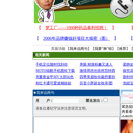
页面功能 【
我来说两句
】【
我要“揪”错
】【
推荐
】
■
相关新闻
■ 我来说两句
用 户：
匿名发出：
请各位遵纪守法并注意语言文明。