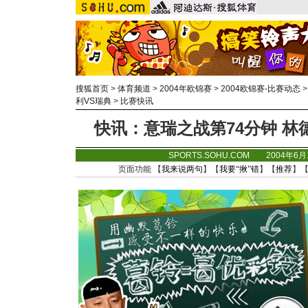
搜狐首页
>
体育频道
>
2004年欧锦赛
>
2004欧锦赛-比赛动态
利VS瑞典
>
比赛快讯
快讯：意瑞之战第74分钟 
SPORTS.SOHU.COM 2004年6
页面功能 【
我来说两句
】【
我要“揪”错
】【
推荐
】