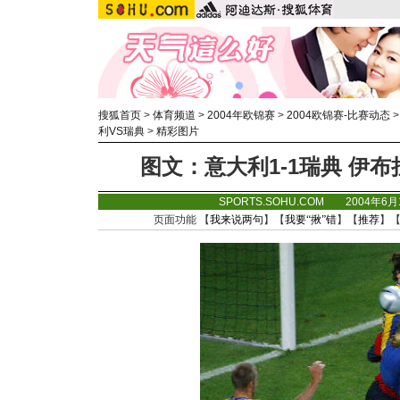
搜狐首页
>
体育频道
>
2004年欧锦赛
>
2004欧锦赛-比赛动态
利VS瑞典
>
精彩图片
图文：意大利1-1瑞典 伊
SPORTS.SOHU.COM 2004年6
页面功能 【
我来说两句
】【
我要“揪”错
】【
推荐
】