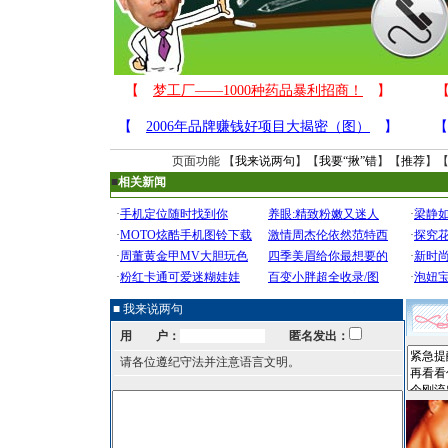
页面功能 【
我来说两句
】【
我要“揪”错
】【
推荐
】
■
相关新闻
■ 我来说两句
用 户：
匿名发出：
请各位遵纪守法并注意语言文明。