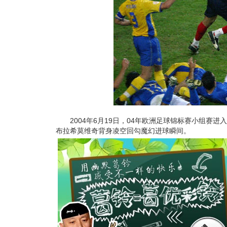
2004年6月19日，04年欧洲足球锦标赛小组赛进
布拉希莫维奇背身凌空回勾魔幻进球瞬间。