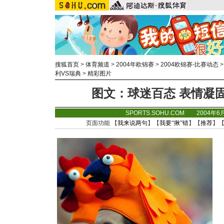
搜狐首页
>
体育频道
>
2004年欧锦赛
>
2004欧锦赛-比赛动态
利VS瑞典
>
精彩图片
图文：球迷百态 表情凝固
SPORTS.SOHU.COM 2004年6
页面功能 【
我来说两句
】【
我要“揪”错
】【
推荐
】