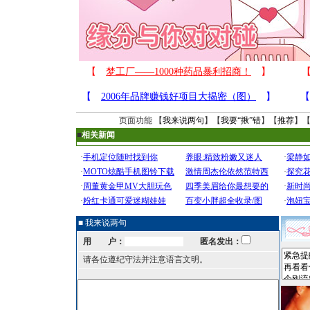
页面功能 【
我来说两句
】【
我要“揪”错
】【
推荐
】
■
相关新闻
■ 我来说两句
用 户：
匿名发出：
请各位遵纪守法并注意语言文明。