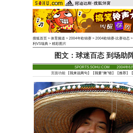
搜狐首页
>
体育频道
>
2004年欧锦赛
>
2004欧锦赛-比赛动态
利VS瑞典
>
精彩图片
图文：球迷百态 到场助阵
SPORTS.SOHU.COM 2004年6
页面功能 【
我来说两句
】【
我要“揪”错
】【
推荐
】