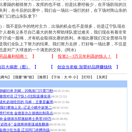
比赛踢的都很努力，发挥的也不错，但是比赛经验少，在开场阶段的注
失利，在今后的比赛中，我们会一场比一场打的好，在下场对阵山东的
家门口把山东队拿下!
：我不是队中的绝对主力，出场的机会也不是很多，但是辽宁队现在
个人都有义务尽自己最大的努力帮助球队渡过难关，我们现在有着非常
下拧成一股绳，才有机会取得比赛的胜利。本场比赛我们完全贯彻马导
是我们全队上下努力的结果。我们努力去拼，打好每一场比赛，不仅是
也是对广大球迷的一个满意的交待。(阿水)
说两句
】【
我要“揪”错
】【
推荐
】【字体：
大
中
小
】【
打印
】 【
关闭
】
朝破纪录 刘斌：闪电攻门只需75秒
(06/20 23:45)
激情对话 辽宁队1-0沈阳直播实录
(06/20 22:52)
成长必须经历的 马林：主要是赢球
(06/20 22:49)
 我们赛场上见--辽足小瞧中超第二
(06/20 14:41)
虎打对攻 金德首次占据德比制高点
(06/20 14:26)
响 金德俱乐部激励将士悬赏100万
(06/20 08:09)
“必胜令” 金德将帅密谋咸鱼翻身
(06/20 06:13)
金德少壮当道 辽沈同门赤膊待战
(06/20 06:08)