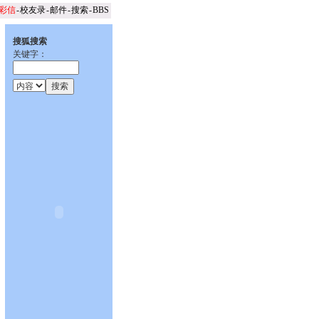
彩信
-
校友录
-
邮件
-
搜索
-
BBS
搜狐搜索
关键字：