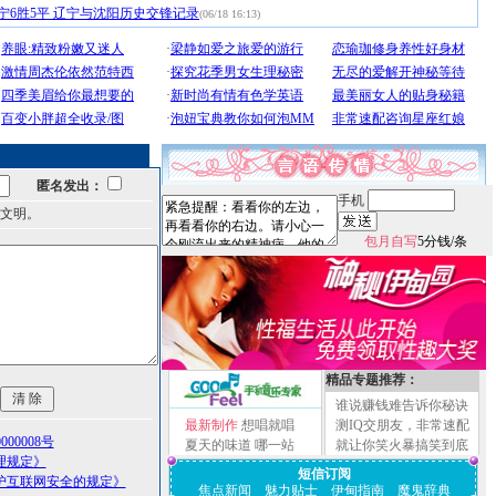
宁6胜5平 辽宁与沈阳历史交锋记录
(06/18 16:13)
匿名发出：
手机
文明。
包月自写
5分钱/条
精品专题推荐：
谁说赚钱难告诉你秘诀
最新制作
想唱就唱
测IQ交朋友，非常速配
00008号
夏天的味道
哪一站
就让你笑火暴搞笑到底
理规定》
短信订阅
护互联网安全的规定》
焦点新闻
魅力贴士
伊甸指南
魔鬼辞典