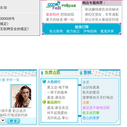
精品专题推荐：
谁说赚钱难告诉你秘诀
最新制作
想唱就唱
测IQ交朋友，非常速配
00008号
夏天的味道
哪一站
就让你笑火暴搞笑到底
理规定》
短信订阅
护互联网安全的规定》
焦点新闻
魅力贴士
伊甸指南
魔鬼辞典