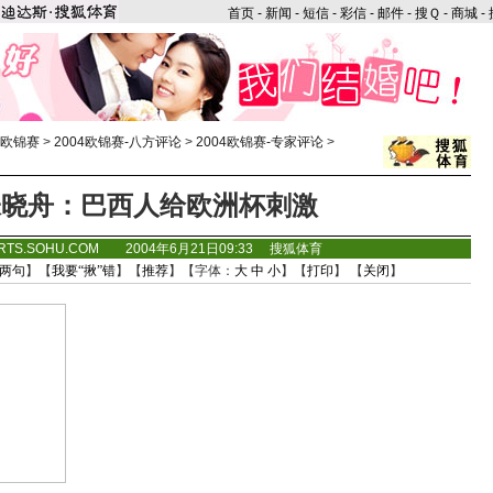
首页
-
新闻
-
短信
-
彩信
-
邮件
-
搜Ｑ
-
商城
-
年欧锦赛
>
2004欧锦赛-八方评论
>
2004欧锦赛-专家评论
>
张晓舟：巴西人给欧洲杯刺激
RTS.SOHU.COM 2004年6月21日09:33 搜狐体育
两句
】【
我要“揪”错
】【
推荐
】【字体：
大
中
小
】【
打印
】 【
关闭
】