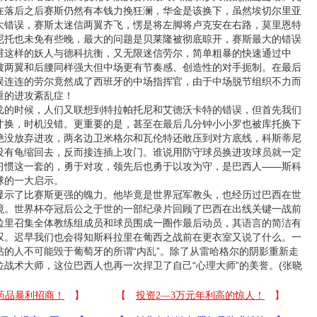
在落后之后赛斯仍然有本钱力挽狂澜，华金是该换下，虽然埃切尔里亚
大错误，赛斯太迷信两翼齐飞，愣是将左脚将卢克安在右路，莫里恩特
尼托也未免有些晚，最大的问题是贝莱隆被彻底晾开，赛斯最大的错误
维这样的妖人与德科抗衡，又无限迷信劳尔，简单粗暴的快速通过中
被两翼和后腰同样强大但中场更有节奏感、创造性的对手扼制。在最后
误连连的劳尔竟然成了西班牙的中场指挥官，由于中场脱节组织不力而
重的进攻紊乱症！
时候，人们又联想到特拉帕托尼和艾德沃卡特的错误，但首先我们
才换，时机没错。更重要的是，甚至在最后几分钟小小罗也被库托换下
绝没放弃进攻，两名边卫米格尔和瓦伦特还敢压到对方底线，科斯蒂尼
没有龟缩回去，反而接连插上攻门。谁说用防守球员换进攻球员就一定
习惯这一套的，勇于对攻，领先后也勇于以攻为守，是巴西人——斯科
球的一大启示。
了比赛斯更强的魄力。他毕竟是世界冠军教头，也经历过巴西在世
境。世界杯夺冠后公之于世的一部纪录片回顾了巴西在出线关键一战前
拉里召集全体教练组成员和球员围成一圈作最后动员，其语言的简洁有
叹。迟早我们也会得知斯科拉里在葡西之战前在更衣室又说了什么。一
帖的人不可能毁于葡萄牙的所谓“内乱”。除了从雷哈格尔的阴影重新走
战术大师，这位巴西人也再一次捍卫了自己“心理大师”的美誉。(张晓