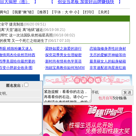
两句
】【
我要“揪”错
】【
推荐
】【字体：
大
中
小
】【
打印
】 【
关闭
】
全守 捷克制造
(06/20 09:51)
“天堂”越近 离“地狱”越近
(06/19 08:21)
帮忙 这一次法国队依然福星高照
(06/18 08:02)
痛的夜莺 又一个死亡之组诞生了
(06/17 07:10)
匿名发出：
手机
文明。
包月自写
5分钱/条