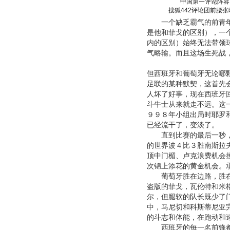
中国第一评论阵容
搜狐442评论团前腰张
一个缺乏霸气的前青年队
是他和菲戈的区别），一
内的区别）始终无法带领
气略输。而且这场生死战
但西班牙和葡萄牙无论哪
足联的某种默契，这首先
人坏了好事，现在西班牙
斗牛士从来就走不远。这
９９８年小组出局时耶罗
已经流干了，变淡了。
直到比赛的最后一秒，西
的世界波４比３胜南斯拉
顶中门楣、卢克浪费机会
次锦上添花的黄金机会。
葡萄牙胜在边路，胜在中
盗版的菲戈，瓦伦特和米
尔，但腿软的队长既少了
中，马尼切和科斯蒂尼亚
的斗志和体能，在跑动和
西班牙的每一名前锋都比