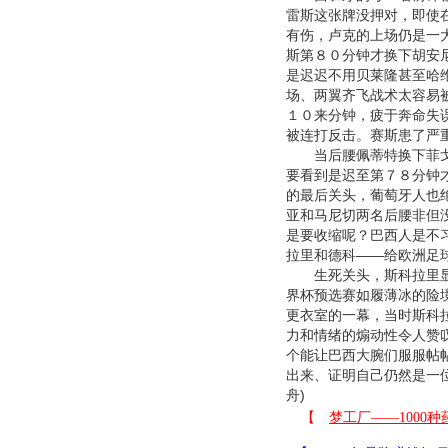
雷斯这张牌没押对，即使
有伤，卢克的上场仍是一
斯第８０分钟才换下胡安
是迟迟不用贝莱隆甚至哈
场、两翼齐飞战术太容易
１０来分钟，疲于奔命失
被连打反击。赛斯患了严
当后腰佩蒂特换下菲戈的
要看到是迟至第７８分钟
的最后关头，葡萄牙人也
亚和马尼切两名后腰非但
是要收缩呢？巴西人是不
拉里和德科——给欧洲足
生死关头，斯科拉里显示
界杯预选赛如履薄冰的险
更衣室的一幕，当时斯科
力和情绪的煽动性令人赞
个能让巴西大腕们服服帖
出来、证明自己仍然是一位
舟)