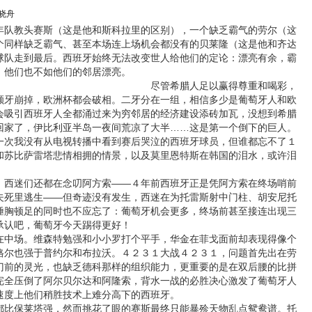
晓舟
教头赛斯（这是他和斯科拉里的区别），一个缺乏霸气的劳尔（这
个同样缺乏霸气、甚至本场连上场机会都没有的贝莱隆（这是他和齐达
球队走到最后。西班牙始终无法改变世人给他们的定论：漂亮有余，霸
，他们也不如他们的邻居漂亮。
尽管希腊人足以赢得尊重和喝彩，
颗牙崩掉，欧洲杯都会破相。二牙分在一组，相信多少是葡萄牙人和欧
会吸引西班牙人全都涌过来为穷邻居的经济建设添砖加瓦，没想到希腊
回家了，伊比利亚半岛一夜间荒凉了大半……这是第一个倒下的巨人。
一次我没有从电视转播中看到赛后哭泣的西班牙球员，但谁都忘不了１
和苏比萨雷塔悲情相拥的情景，以及莫里恩特斯在韩国的泪水，或许泪
迷们还都在念叨阿方索——４年前西班牙正是凭阿方索在终场哨前
夫死里逃生——但奇迹没有发生，西迷在为托雷斯射中门柱、胡安尼托
捶胸顿足的同时也不应忘了：葡萄牙机会更多，终场前甚至接连出现三
承认吧，葡萄牙今天踢得更好！
场。维森特勉强和小小罗打个平手，华金在菲戈面前却表现得像个
格尔也强于普约尔和布拉沃。４２３１大战４２３１，问题首先出在劳
门前的灵光，也缺乏德科那样的组织能力，更重要的是在双后腰的比拼
完全压倒了阿尔贝尔达和阿隆索，背水一战的必胜决心激发了葡萄牙人
速度上他们稍胜技术上难分高下的西班牙。
保莱塔强，然而挑花了眼的赛斯最终只能暴殄天物乱点鸳鸯谱。托