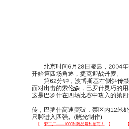
北京时间6月28日凌晨，2004
开始第四场角逐，捷克迎战丹麦。
第62分钟，波博斯基右侧斜传禁
面对出击的
索伦森
，巴罗什灵巧的用
这是巴罗什在四场比赛中攻入的第四
传，巴罗什高速突破，禁区内12米
只脚进入四强。(晓光制作)