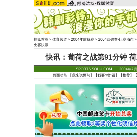
搜狐首页
>
体育频道
>
2004年欧锦赛
>
2004欧锦赛-比赛动态
比赛快讯
快讯：葡荷之战第91分钟 
SPORTS.SOHU.COM 2004年7
页面功能 【
我来说两句
】【
我要“揪”错
】【
推荐
】