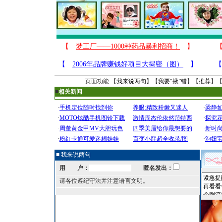
页面功能 【
我来说两句
】【
我要“揪”错
】【
推荐
】
■
相关新闻
■ 我来说两句
用 户：
匿名发出：
请各位遵纪守法并注意语言文明。