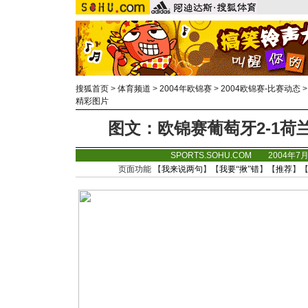
搜狐首页
>
体育频道
>
2004年欧锦赛
>
2004欧锦赛-比赛动态
精彩图片
图文：欧锦赛葡萄牙2-1荷
SPORTS.SOHU.COM 2004年7
页面功能 【
我来说两句
】【
我要“揪”错
】【
推荐
】