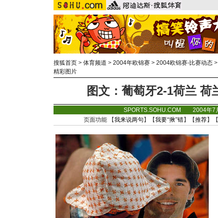
搜狐首页
>
体育频道
>
2004年欧锦赛
>
2004欧锦赛-比赛动态
精彩图片
图文：葡萄牙2-1荷兰 荷
SPORTS.SOHU.COM 2004年
页面功能 【
我来说两句
】【
我要“揪”错
】【
推荐
】