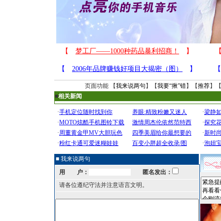
页面功能 【
我来说两句
】【
我要“揪”错
】【
推荐
】
■
相关新闻
■ 我来说两句
用 户：
匿名发出：
请各位遵纪守法并注意语言文明。